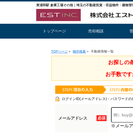
東浦和駅 倉庫工場その他｜埼玉の不動産投資・収益物件・建物管
トップページ
売却相談
TOPページ
>
物件検索
>
不動産情報一覧
お探しの
お手数です
ログインID(メールアドレス)・パスワードの
メールアドレス
必須
※メール