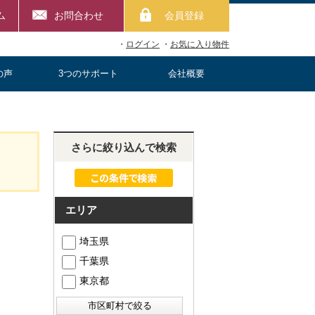
ム
お問合わせ
会員登録
・
ログイン
・
お気に入り物件
の声
3つのサポート
会社概要
さらに絞り込んで検索
エリア
埼玉県
千葉県
東京都