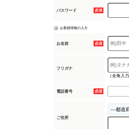
パスワード
必須
お客様情報の入力
お名前
必須
フリガナ
（全角入
電話番号
必須
ご住所