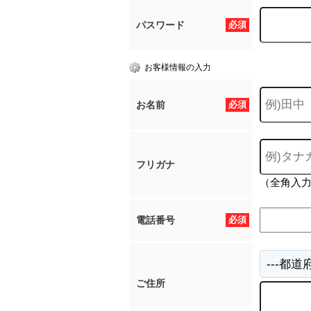
パスワード
必須
お客様情報の入力
お名前
必須
フリガナ
（全角入
電話番号
必須
ご住所