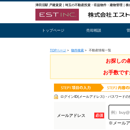
津田沼駅 戸建賃貸｜埼玉の不動産投資・収益物件・建物管理｜株
トップページ
売却相談
TOPページ
>
物件検索
>
不動産情報一覧
お探しの
お手数です
ログインID(メールアドレス)・パスワードの
メールアドレス
必須
※メール