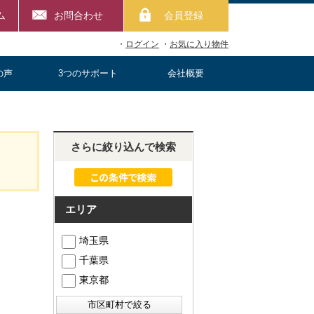
ム
お問合わせ
会員登録
・
ログイン
・
お気に入り物件
の声
3つのサポート
会社概要
さらに絞り込んで検索
エリア
埼玉県
千葉県
東京都