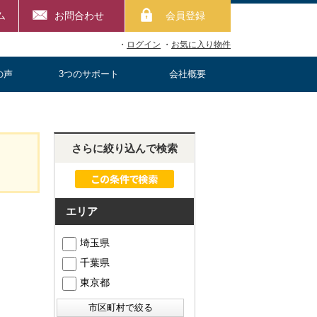
ム
お問合わせ
会員登録
・
ログイン
・
お気に入り物件
の声
3つのサポート
会社概要
さらに絞り込んで検索
エリア
埼玉県
千葉県
東京都