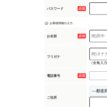
パスワード
必須
お客様情報の入力
お名前
必須
フリガナ
（全角入
電話番号
必須
ご住所