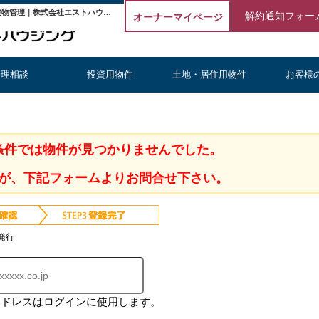
見沼代親水公園駅 1棟売りビル｜埼玉の不動産投資・収益物件・建物管理｜株式会社エストハウジング
解約通知フォー
オーナーマイページ
管理相談
投資用物件
土地・居住用物件
お客様
条件では物件が見つかりませんでした。
が、下記フォームよりお問合せ下さい。
発行
アドレスはログインに使用します。