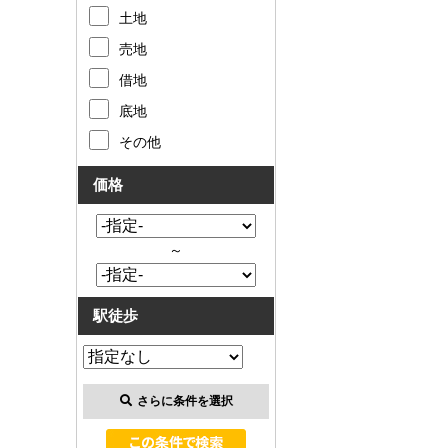
土地
売地
借地
底地
その他
価格
～
駅徒歩
さらに条件を選択