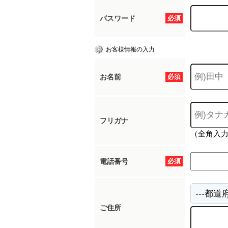
パスワード
必須
お客様情報の入力
お名前
必須
フリガナ
（全角入
電話番号
必須
ご住所