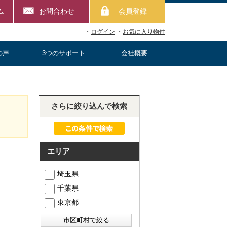
ム
お問合わせ
会員登録
・
ログイン
・
お気に入り物件
の声
3つのサポート
会社概要
さらに絞り込んで検索
エリア
埼玉県
千葉県
東京都