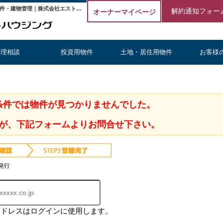
東京都 八王子市 一棟売りマンション｜埼玉の不動産投資・収益物件・建物管理｜株式会社エストハウジング
解約通知フォー
オーナーマイページ
管理相談
投資用物件
土地・居住用物件
お客様
条件では物件が見つかりませんでした。
が、下記フォームよりお問合せ下さい。
発行
アドレスはログインに使用します。