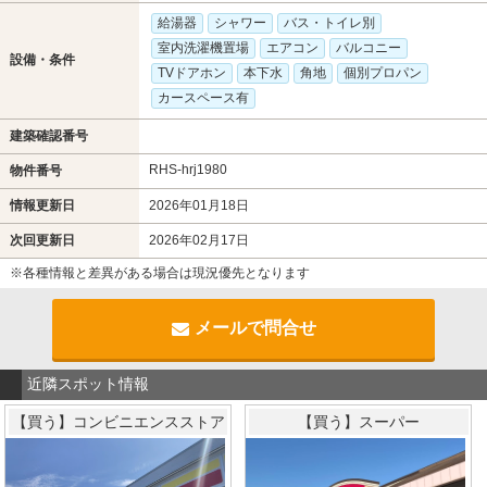
給湯器
シャワー
バス・トイレ別
室内洗濯機置場
エアコン
バルコニー
設備・条件
TVドアホン
本下水
角地
個別プロパン
カースペース有
建築確認番号
RHS-hrj1980
物件番号
情報更新日
2026年01月18日
次回更新日
2026年02月17日
※各種情報と差異がある場合は現況優先となります
メールで問合せ
近隣スポット情報
【買う】コンビニエンスストア
【買う】スーパー