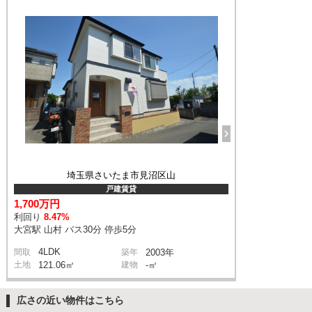
埼玉県さいたま市見沼区山
戸建賃貸
1,700万円
利回り
8.47%
大宮駅 山村 バス30分 停歩5分
4LDK
間取
築年
2003年
土地
121.06㎡
建物
-㎡
広さの近い物件はこちら