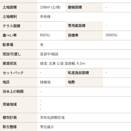
土地面積
158m² (公簿)
建物面積
-
土地権利
所有権
-
専用庭面積
-
テラス面積
60(%)
200(%)
建ぺい率
容積率
駐車場
有
現況/引渡し
賃貸中/相談
接道状況
接道: 北東 公道 道路幅: 6.3ｍ
-
-
セットバック
私道負担面積
地目
雑種地
地勢
-
法令上の制限
-
用途地域
-
-
都市計画
市街化調整区域
取引態様
専任媒介