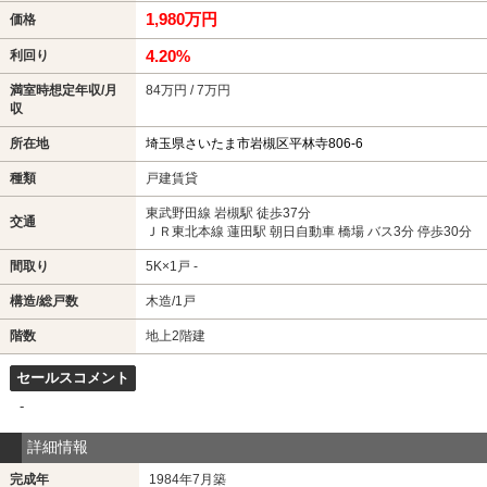
1,980万円
価格
4.20%
利回り
満室時想定年収/月
84万円 / 7万円
収
所在地
埼玉県さいたま市岩槻区平林寺806-6
種類
戸建賃貸
東武野田線 岩槻駅 徒歩37分
交通
ＪＲ東北本線 蓮田駅 朝日自動車 橋場 バス3分 停歩30分
間取り
5K×1戸 -
構造/総戸数
木造/1戸
階数
地上2階建
セールスコメント
-
詳細情報
完成年
1984年7月築