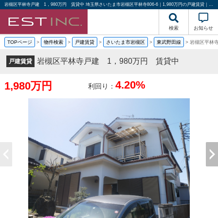
岩槻区平林寺戸建 1，980万円 賃貸中 埼玉県さいたま市岩槻区平林寺806-6｜1,980万円の戸建賃貸｜投資物件や収益物件｜株式会社エストハウジング
検索
お知らせ
TOPページ
>
物件検索
>
戸建賃貸
>
さいたま市岩槻区
>
東武野田線
>
岩槻区平林寺
岩槻区平林寺戸建 1，980万円 賃貸中
戸建賃貸
4.20%
1,980万円
利回り：