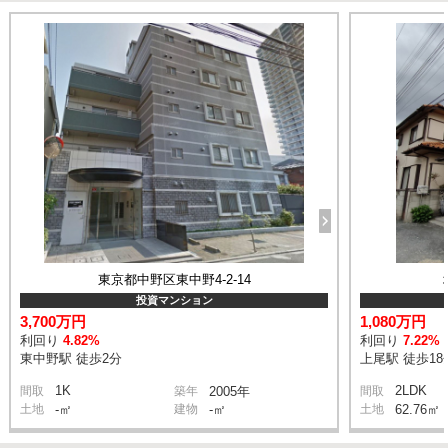
東京都中野区東中野4-2-14
投資マンション
3,700万円
1,080万円
利回り
4.82%
利回り
7.22%
東中野駅 徒歩2分
上尾駅 徒歩18
1K
2LDK
間取
築年
2005年
間取
土地
-㎡
建物
-㎡
土地
62.76㎡