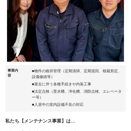
事業内
■物件の維持管理（定期清掃、定期巡回、植栽剪定、
容
設備修繕等）
■退去に伴う各種手続きや内装工事
■法定点検（受水槽、浄化槽、消防点検、エレベータ
ー等）
■入居中の室内設備不良の対応
私たち【メンテナンス事業】は…