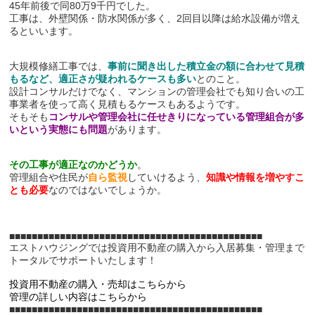
45年前後で同80万9千円でした。
工事は、外壁関係・防水関係が多く、2回目以降は給水設備が増え
るといいます。
大規模修繕工事では、
事前に聞き出した積立金の額に合わせて見積
もるなど、適正さが疑われるケースも多い
とのこと。
設計コンサルだけでなく、マンションの管理会社でも知り合いの工
事業者を使って高く見積もるケースもあるようです。
そもそも
コンサルや管理会社に任せきりになっている管理組合が多
いという実態にも問題
があります。
その工事が適正なのかどうか
。
管理組合や住民が
自ら監視
していけるよう、
知識や情報を増やすこ
とも必要
なのではないでしょうか。
■■■■■■■■■■■■■■■■■■■■■■■■■■■■■■■■■■■■■■■■■■■■■
エストハウジングでは投資用不動産の購入から入居募集・管理まで
トータルでサポートいたします！
投資用不動産の購入・売却はこちらから
管理の詳しい内容はこちらから
■■■■■■■■■■■■■■■■■■■■■■■■■■■■■■■■■■■■■■■■​​​​​​​■■■■■