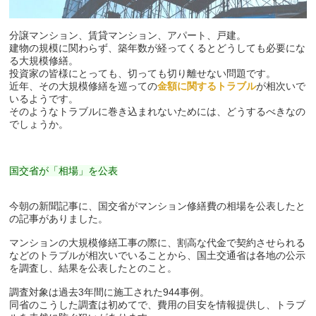
分譲マンション、賃貸マンション、アパート、戸建。
建物の規模に関わらず、築年数が経ってくるとどうしても必要にな
る大規模修繕。
投資家の皆様にとっても、切っても切り離せない問題です。
近年、その大規模修繕を巡っての
金額に関するトラブル
が相次いで
いるようです。
そのようなトラブルに巻き込まれないためには、どうするべきなの
でしょうか。
国交省が「相場」を公表
今朝の新聞記事に、国交省がマンション修繕費の相場を公表したと
の記事がありました。
マンションの大規模修繕工事の際に、割高な代金で契約させられる
などのトラブルが相次いでいることから、国土交通省は各地の公示
を調査し、結果を公表したとのこと。
調査対象は過去3年間に施工された944事例。
同省のこうした調査は初めてで、費用の目安を情報提供し、トラブ