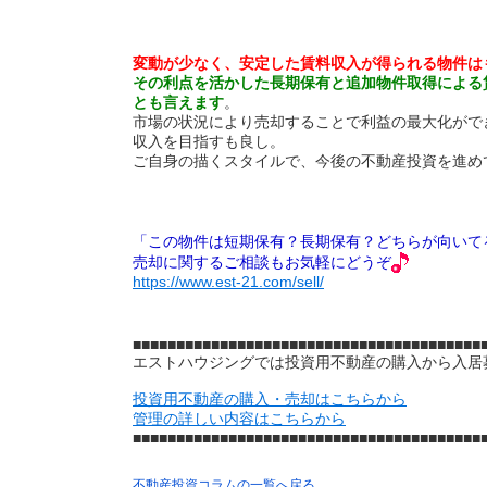
変動が少なく、安定した賃料収入が得られる物件は
その利点を活かした長期保有と追加物件取得による
とも言えます
。
市場の状況により売却することで利益の最大化がで
収入を目指すも良し。
ご自身の描くスタイルで、今後の不動産投資を進め
「この物件は短期保有？長期保有？どちらが向いて
売却に関するご相談もお気軽にどうぞ
https://www.est-21.com/sell/
■■■■■■■■■■■■■■■■■■■■■■■■■■■■■■■■■■■■■■■■
エストハウジングでは投資用不動産の購入から入居
投資用不動産の購入・売却はこちらから
管理の詳しい内容はこちらから
■■■■■■■■■■■■■■■■■■■■■■■■■■■■■■■■■■■■​​​​​​​■■■■​​​​​​
不動産投資コラムの一覧へ戻る