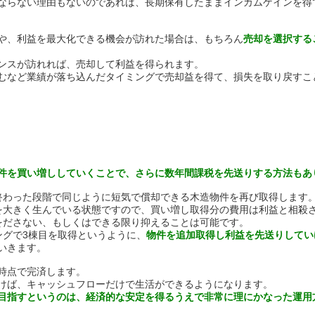
ならない理由もないのであれば、長期保有したままインカムゲインを得
や、利益を最大化できる機会が訪れた場合は、もちろん
売却を選択する
ンスが訪れれば、売却して利益を得られます。
むなど業績が落ち込んだタイミングで売却益を得て、損失を取り戻すこ
件を買い増ししていくことで、さらに数年間課税を先送りする方法もあ
終わった段階で同じように短気で償却できる木造物件を再び取得します
を大きく生んでいる状態ですので、買い増し取得分の費用は利益と相殺
をださない、もしくはできる限り抑えることは可能です。
ングで3棟目を取得というように、
物件を追加取得し利益を先送りしてい
いきます。
時点で完済します。
けば、キャッシュフローだけで生活ができるようになります。
目指すというのは、経済的な安定を得るうえで非常に理にかなった運用