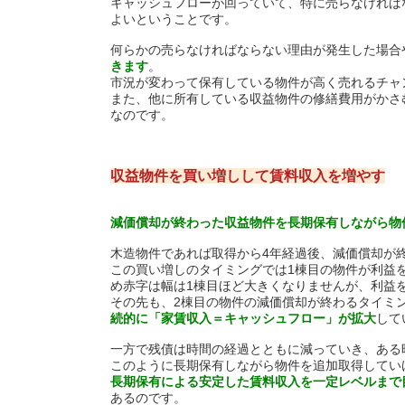
キャッシュフローが回っていて、特に売らなければ
よいということです。
何らかの売らなければならない理由が発生した場合
きます
。
市況が変わって保有している物件が高く売れるチャ
また、他に所有している収益物件の修繕費用がかさ
なのです。
収益物件を買い増しして賃料収入を増やす
減価償却が終わった収益物件を長期保有しながら物
木造物件であれば取得から4年経過後、減価償却が
この買い増しのタイミングでは1棟目の物件が利益
め赤字は幅は1棟目ほど大きくなりませんが、利益
その先も、2棟目の物件の減価償却が終わるタイミ
続的に「家賃収入＝キャッシュフロー」が拡大
して
一方で残債は時間の経過とともに減っていき、ある
このように長期保有しながら物件を追加取得してい
長期保有による安定した賃料収入を一定レベルまで
あるのです。