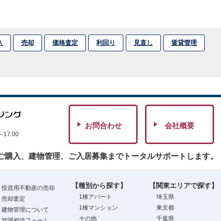
入
売却
価格査定
利回り
見直し
賃貸管理
お問合わせ
会社概要
7:00
ご購入、建物管理、ご入居募集までトータルサポートします。
【種別から探す】
【関東エリアで探す】
投資用不動産の売却
1棟アパート
埼玉県
売却査定
1棟マンション
東京都
建物管理について
その他
千葉県
管理相談フォーム