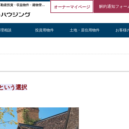
「不動産投資の出口戦力」長期保有という選択【更新】 | 埼玉の不動産投資・収益物件・建物管理｜株式会社エストハウジング
解約通知フォー
オーナーマイページ
管理相談
投資用物件
土地・居住用物件
お客様
という選択