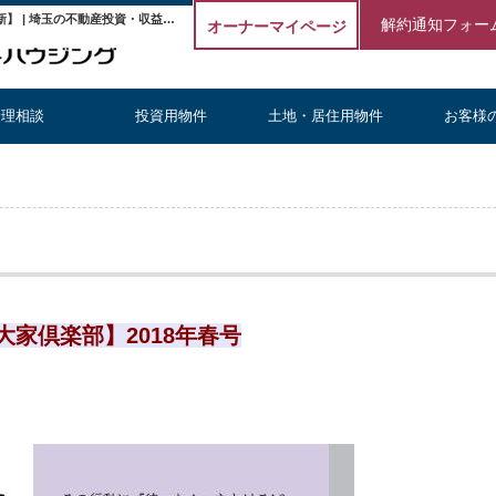
「不動産賃貸経営博士」の情報誌【大家倶楽部】2018年春号【更新】 | 埼玉の不動産投資・収益物件・建物管理｜株式会社エストハウジング
解約通知フォー
オーナーマイページ
管理相談
投資用物件
土地・居住用物件
お客様
家倶楽部】2018年春号