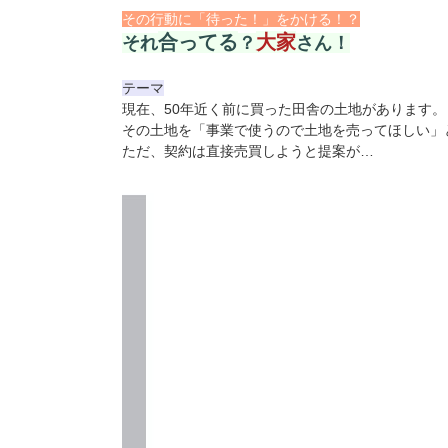
その行動に「待った！」をかける！？
合ってる
大家
それ
？
さん！
テーマ
現在、50年近く前に買った田舎の土地があります。
その土地を「事業で使うので土地を売ってほしい」
ただ、契約は直接売買しようと提案が…