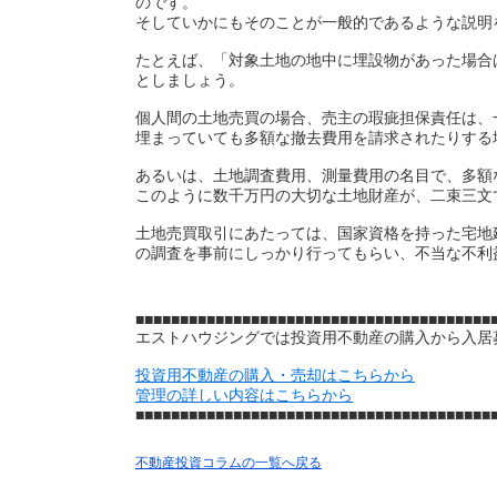
のです。
そしていかにもそのことが一般的であるような説明
たとえば、「対象土地の地中に埋設物があった場合
としましょう。
個人間の土地売買の場合、売主の瑕疵担保責任は、
埋まっていても多額な撤去費用を請求されたりする
あるいは、土地調査費用、測量費用の名目で、多額
このように数千万円の大切な土地財産が、二束三文
土地売買取引にあたっては、国家資格を持った宅地
の調査を事前にしっかり行ってもらい、不当な不利
■■■■■■■■■■■■■■■■■■■■■■■■■■■■■■■■■■■■■■■■
エストハウジングでは投資用不動産の購入から入居
投資用不動産の購入・売却はこちらから
管理の詳しい内容はこちらから
■■■■■■■■■■■■■■■■■■■■■■■■■■■■■■■■​​​​​​​■■■■​​​​​​​■■■■​​​​​
不動産投資コラムの一覧へ戻る