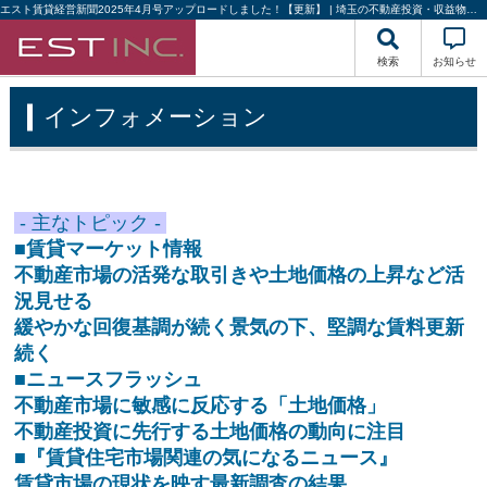
エスト賃貸経営新聞2025年4月号アップロードしました！【更新】 | 埼玉の不動産投資・収益物件・建物管理｜株式会社エストハウジング
検索
お知らせ
インフォメーション
- 主なトピック -
■賃貸マーケット情報
不動産市場の活発な取引きや土地価格の上昇など活
況見せる
緩やかな回復基調が続く景気の下、堅調な賃料更新
続く
■ニュースフラッシュ
不動産市場に敏感に反応する「土地価格」
不動産投資に先行する土地価格の動向に注目
■『賃貸住宅市場関連の気になるニュース』
賃貸市場の現状を映す最新調査の結果