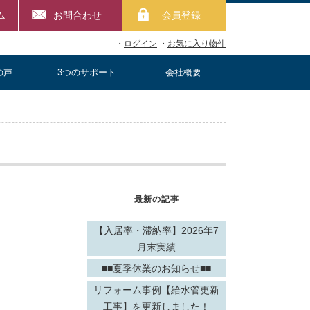
ム
お問合わせ
会員登録
・
ログイン
・
お気に入り物件
の声
3つのサポート
会社概要
最新の記事
【入居率・滞納率】2026年7
月末実績
■■夏季休業のお知らせ■■
リフォーム事例【給水管更新
工事】を更新しました！