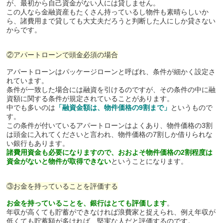
が、最初から自己資金がない人には貸しません。
この人なら金融資産もたくさん持っているし物件も素晴らしいか
ら、諸費用まで貸しても大丈夫だろうと判断した人にしか貸さない
からです。
②アパートローンで頭金必須の場合
アパートローンはパッケージローンと呼ばれ、条件が細かく設定さ
れています。
条件が一致した場合には融資を引けるのですが、その条件の中に融
資額に関する条件が規定されていることがあります。
中でも多いのは
「融資金額は、物件価格の9割まで」
というもので
す。
この条件が付いているアパートローンはよくあり、物件価格の3割
は頭金に入れてくださいと言われ、物件価格の7割しか借りられな
い銀行もあります。
諸費用資金も必要になりますので、おおよそ物件価格の2割程度は
資金がないと物件が取得できない
ということになります。
③お金を持っていることを評価する
お金を持っていることを、銀行はとても評価します
。
年収が高くても貯蓄ができなければ浪費家と捉えられ、例え年収が
低くても貯蓄額が多ければ、堅実な人だと評価するのです。