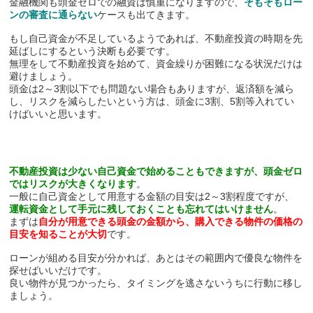
金融機関も頭金ゼロでの融資は慎重になりますので、
そもそもロー
ンの審査に通らない
ケースも出てきます。
もし自己資金が不足しているようであれば、不動産投資の時期を先
延ばしにするという決断も必要です。
無理をして不動産投資を始めて、資金繰りが困難になる状況だけは
避けましょう。
頭金は2～3割以下でも問題ない場合もありますが、返済額を減ら
し、リスクを減らしたいという方は、頭金に3割、5割等入れてい
けばいいと思います。
不動産投資は少ない自己資金で始めることもできますが、頭金ゼロ
ではリスクが大きくなります
。
一般に自己資金として用意する金額の目安は2～3割程度ですが、
運転資金として手元に残しておくことも忘れてはいけません
。
まずは
自分が用意できる頭金の金額から、購入できる物件の価格の
目安を知ることが大切
です。
ローンが組める目安が分かれば、あとはその範囲内で優良な物件を
探せばいいだけです。
良い物件が見つかったら、タイミングを逃さないうちに行動に移し
ましょう。