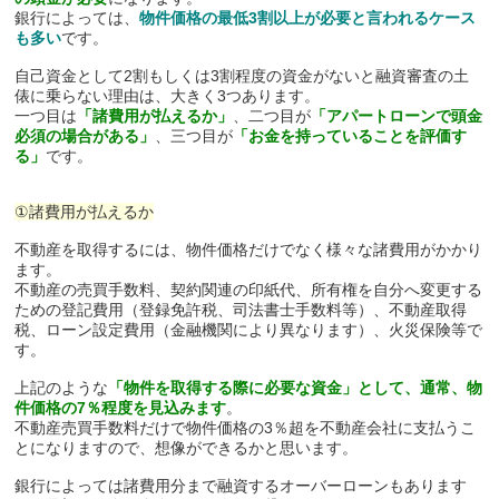
銀行によっては、
物件価格の最低3割以上が必要と言われるケース
も多い
です。
自己資金として2割もしくは3割程度の資金がないと融資審査の土
俵に乗らない理由は、大きく3つあります。
一つ目は
「諸費用が払えるか」
、二つ目が
「アパートローンで頭金
必須の場合がある」
、三つ目が
「お金を持っていることを評価す
る」
です。
①諸費用が払えるか
不動産を取得するには、物件価格だけでなく様々な諸費用がかかり
ます。
不動産の売買手数料、契約関連の印紙代、所有権を自分へ変更する
ための登記費用（登録免許税、司法書士手数料等）、不動産取得
税、ローン設定費用（金融機関により異なります）、火災保険等で
す。
上記のような
「物件を取得する際に必要な資金」として、通常、物
件価格の7％程度を見込みます
。
不動産売買手数料だけで物件価格の3％超を不動産会社に支払うこ
とになりますので、想像ができるかと思います。
銀行によっては諸費用分まで融資するオーバーローンもあります