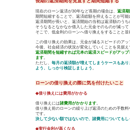
長期の返済期間を見直すと期間短縮する
現在のローン返済が30年など長期の場合は、
返済期
期間短縮することで、返済総額を抑えることが可能
返済期間が長いと、返済開始の当初は返済額のうち
そうなるとなかなか借入した元金そのものが減って
そこで、低金利のローンへ借り換えをすることと並
この借り換えの効果は、元金が減るスピードのアッ
今後、社会経済の状況が変化していくことを見据え
返済期間を短縮すれば元本の返済スピードがアップ
ます
。
ただし、
毎月の返済額が増えてしまうケースもあり
よう、しっかり検証しましょう
。
ローンの借り換えの際に気を付けたいこと
◆借り換えには費用がかかる
借り換えには
諸費用がかかります
。
借り換え前のローンの繰り上げ返済のための手数料
です。
決して少ない額ではないので、諸費用についてもし
◆実行金利が高くなる