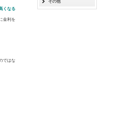
その他
高くなる
に金利を
のではな