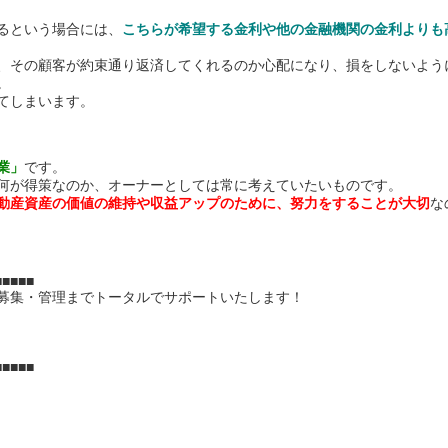
るという場合には、
こちらが希望する金利や他の金融機関の金利よりも
、その顧客が約束通り返済してくれるのか心配になり、損をしないよう
。
てしまいます。
業」
です。
何が得策なのか、オーナーとしては常に考えていたいものです。
動産資産の価値の維持や収益アップのために、努力をすることが大切
な
■■■■■
募集・管理までトータルでサポートいたします！
​■■■■■