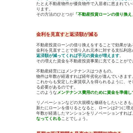
たとえ不動産物件が優良物件で入居者に恵まれてい
ります。
その方法のひとつが
「不動産投資ローンの借り換え
金利を見直すと返済額が減る
不動産投資ローンの借り換えをすることで効果があ
金利を見直すことで借り入れ元本に対する支払利息
返済額が減ってくれば手元の資金が増えます
。
その増えた資金を不動産投資事業に充てることがで
不動産経営にはメンテナンスはつきもの。
物件は年数が経過すれば経年劣化が進んでいきます
これからも安定した家賃収入を得られるように、そ
る必要があるのです。
このような
メンテナンス費用のために資金を準備し
リノベーションなどの大規模な修繕をしたいときも
新たにローンを借りるとなると、ローンは2つに増
年数が経過したマンションをリノベーションすれば
なってくれる
ことでしょう。